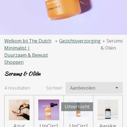
Welkom bij The Dutch
»
Gezichtsverzorging
»
Serums
Minimalist |
& Oliën
Duurzaam & Bewust
Shoppen
Serums & Oliën
4 resultaten
Sorteer:
Uitverkocht
Azur
UpCircl
UpCircl
Awake