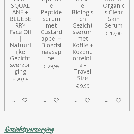
SQUAL
e
e
Organic
ANE +
Peptide
Biologis
s Clear
BLUEBE
serum
ch
Skin
RRY
met
Gezicht
Serum
Face Oil
Custard
sserum
€ 17,00
|
appel +
met
Natuurl
Bloedsi
Koffie +
ijke
naasap
Rozenb
Gezicht
pel
otteloli
sverzor
e -
€ 29,99
ging
Travel
Size
€ 29,95
€ 9,99
In winkelwagen
In winkelwagen
Houd mij op de hoogte
In winkelwa
Gezichtsverzorging