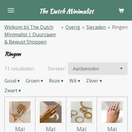
Ga
The Dutch Minimalist
direct
naar
Welkom bij The Dutch
»
Overig
»
Sieraden
»
Ringen
de
Minimalist | Duurzaam
hoofdinhoud
& Bewust Shoppen
Ringen
11 resultaten
Sorteer:
Goud
▾
Groen
▾
Roze
▾
Wit
▾
Zilver
▾
Zwart
▾
Mai
Mai
Mai
Mai