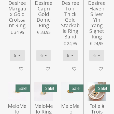
Desiree
Desiree
Desiree
Desiree
Margau
Capri
Toni
Haven
x Gold
Gold
Thick
Silver
Croissa
Dome
Gold
Yin
nt Ring
Ring
Stackab
Yang
le Ring
Signet
€ 34,95
€ 33,95
Band
Ring
€ 24,95
€ 24,95
In winkelwagen
In winkelwagen
In winkelwagen
In winkelwa
Sale!
Sale!
Sale!
Sale!
MeloMe
MeloMe
MeloMe
Folie à
lo
lo Ring
lo
Trois