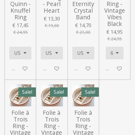
Quinn -
- Pearl
Eternity
Ring -
Knuffel
Heart
Crystal
Vintage
Ring
Band
Vibes
€ 13,30
Black
€ 17,45
€ 14,70
€ 19,00
€ 14,95
€ 24,95
€ 21,00
€ 24,95
In winkelwagen
In winkelwagen
In winkelwagen
In winkelwa
Sale!
Sale!
Sale!
Folie à
Folie à
Folie à
Trois
Trois
Trois
Ring -
Ring -
Ring -
Vintage
Vintage
Vintage