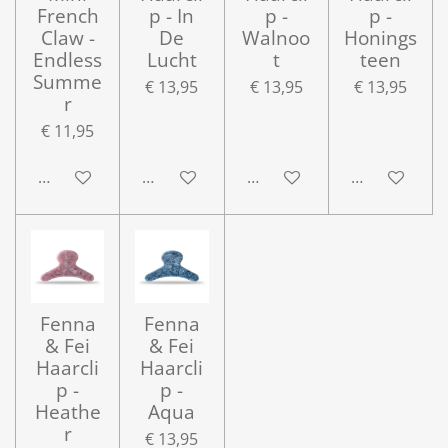
French
p - In
p -
p -
Claw -
De
Walnoo
Honings
Endless
Lucht
t
teen
Summe
€ 13,95
€ 13,95
€ 13,95
r
€ 11,95
In winkelwagen
In winkelwagen
In winkelwagen
In winkelwa
Fenna
Fenna
& Fei
& Fei
Haarcli
Haarcli
p -
p -
Heathe
Aqua
r
€ 13,95