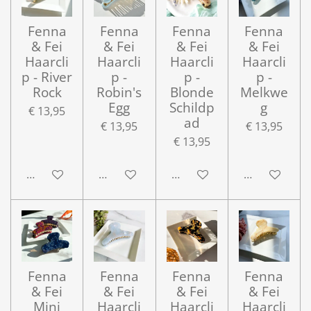
Fenna
Fenna
Fenna
Fenna
& Fei
& Fei
& Fei
& Fei
Haarcli
Haarcli
Haarcli
Haarcli
p - River
p -
p -
p -
Rock
Robin's
Blonde
Melkwe
Egg
Schildp
g
€ 13,95
ad
€ 13,95
€ 13,95
€ 13,95
In winkelwagen
In winkelwagen
In winkelwagen
In winkelwa
Fenna
Fenna
Fenna
Fenna
& Fei
& Fei
& Fei
& Fei
Mini
Haarcli
Haarcli
Haarcli