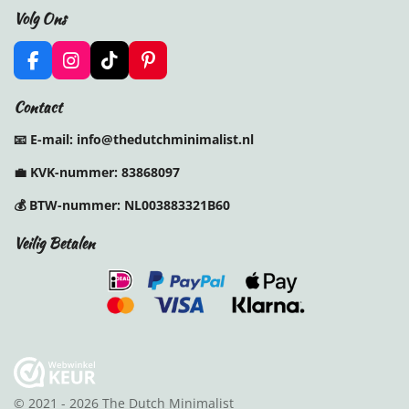
Volg Ons
F
I
T
P
a
n
i
i
c
s
k
n
Contact
e
t
T
t
b
a
o
e
📧 E-mail: info@thedutchminimalist.nl
o
g
k
r
o
r
e
💼
KVK-nummer:
83868097
k
a
s
m
t
💰
BTW-nummer:
NL003883321B60
Veilig Betalen
© 2021 - 2026 The Dutch Minimalist