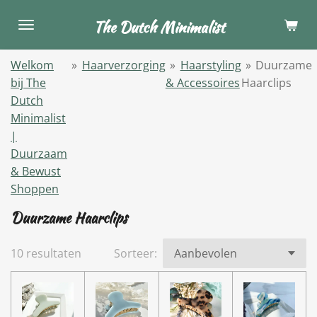
Ga
The Dutch Minimalist
direct
naar
Welkom
»
Haarverzorging
»
Haarstyling
»
Duurzame
de
bij The
& Accessoires
Haarclips
hoofdinhoud
Dutch
Minimalist
|
Duurzaam
& Bewust
Shoppen
Duurzame Haarclips
10 resultaten
Sorteer: