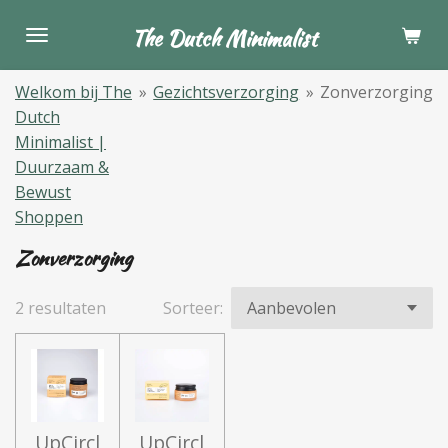
Ga
The Dutch Minimalist
direct
naar
Welkom bij The
»
Gezichtsverzorging
»
Zonverzorging
de
Dutch
hoofdinhoud
Minimalist |
Duurzaam &
Bewust
Shoppen
Zonverzorging
2 resultaten
Sorteer:
UpCircl
UpCircl