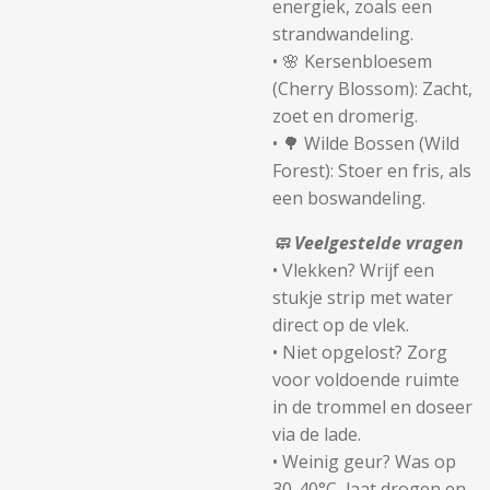
energiek, zoals een
strandwandeling.
• 🌸
Kersenbloesem
(Cherry Blossom):
Zacht,
zoet en dromerig.
• 🌳
Wilde Bossen (Wild
Forest):
Stoer en fris, als
een boswandeling.
🧼
Veelgestelde vragen
•
Vlekken?
Wrijf een
stukje strip met water
direct op de vlek.
•
Niet opgelost?
Zorg
voor voldoende ruimte
in de trommel en doseer
via de lade.
•
Weinig geur?
Was op
30-40°C, laat drogen en