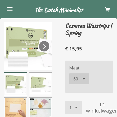
Ga
The Dutch Minimalist
direct
naar
Cosmeau Wasstrips |
de
Spring
hoofdinhoud
€ 15,95
Maat
In
winkelwage