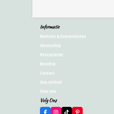
Informatie
Markten & Evenementen
Verzending
Retourneren
Betaling
Contact
Ons verhaal
Over ons
Volg Ons