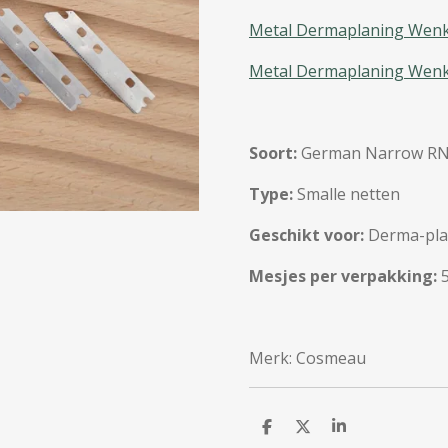
Metal Dermaplaning Wenk
Metal Dermaplaning Wenk
Soort:
German Narrow RNG 
Type:
Smalle netten
Geschikt voor:
Derma-plan
Mesjes per verpakking:
Merk: Cosmeau
D
D
S