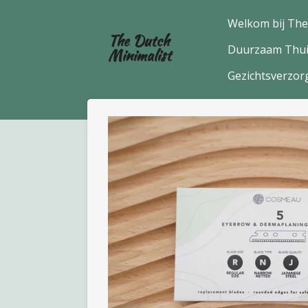
Ga
Welkom bij The
direct
The Dutch
Duurzaam Thu
naar
Minimalist
de
Gezichtsverzor
hoofdinhoud