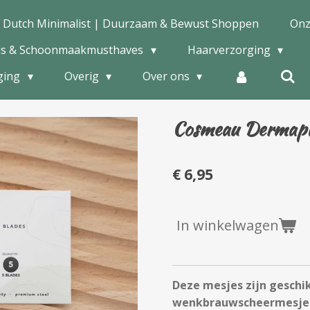
 Dutch Minimalist | Duurzaam & Bewust Shoppen
Onz
is & Schoonmaakmusthaves
Haarverzorging
ging
Overig
Over ons
Cosmeau Dermapl
€ 6,95
In winkelwagen
Deze mesjes zijn geschi
wenkbrauwscheermesjes