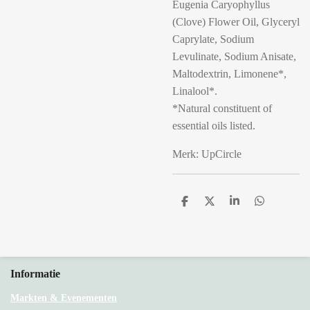
Eugenia Caryophyllus
(Clove) Flower Oil, Glyceryl
Caprylate, Sodium
Levulinate, Sodium Anisate,
Maltodextrin, Limonene*,
Linalool*.
*Natural constituent of
essential oils listed.
Merk: UpCircle
D
D
S
D
e
e
h
e
l
e
a
l
e
l
r
e
n
e
n
Informatie
Markten & Evenementen