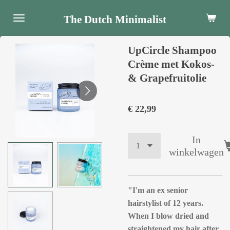
Ga
The Dutch Minimalist
direct
naar
UpCircle Shampoo
de
hoofdinhoud
Crème met Kokos-
& Grapefruitolie
€ 22,99
In
winkelwagen
"I'm an ex senior
hairstylist of 12 years.
When I blow dried and
straightened my hair after