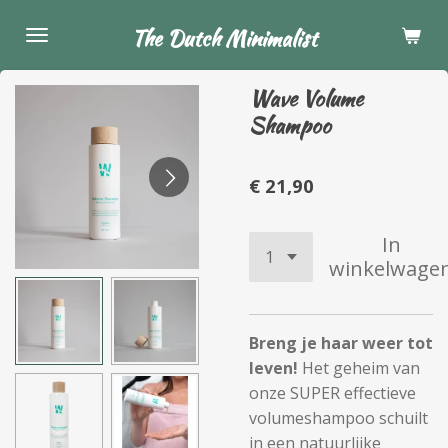
Ga
The Dutch Minimalist
direct
naar
Wave Volume
de
Shampoo
hoofdinhoud
€ 21,90
In
winkelwage
Breng je haar weer tot
leven!
Het geheim van
onze SUPER effectieve
volumeshampoo schuilt
in een natuurlijke