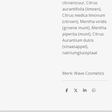
citroenzuur, Citrus
aurantifolia (limoen),
Citrus medica limonum
(citroen), Mentha viridis
(groene munt), Mentha
piperita (munt), Citrus
Aurantium dulcis
(sinaasappel),
natriumgluceptaat
Merk: Wave Cosmetics
D
D
S
D
e
e
h
e
l
e
a
l
e
l
r
e
n
e
n