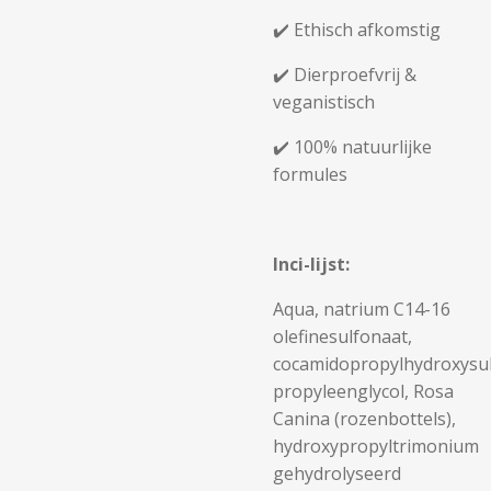
✔️ Ethisch afkomstig
✔️ Dierproefvrij &
veganistisch
✔️ 100% natuurlijke
formules
Inci-lijst:
Aqua, natrium C14-16
olefinesulfonaat,
cocamidopropylhydroxysul
propyleenglycol, Rosa
Canina (rozenbottels),
hydroxypropyltrimonium
gehydrolyseerd