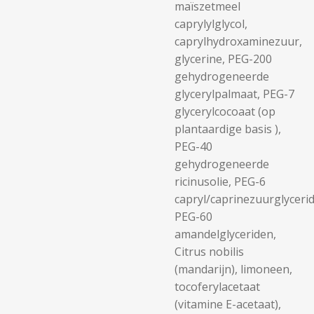
maïszetmeel
caprylylglycol,
caprylhydroxaminezuur,
glycerine, PEG-200
gehydrogeneerde
glycerylpalmaat, PEG-7
glycerylcocoaat (op
plantaardige basis ),
PEG-40
gehydrogeneerde
ricinusolie, PEG-6
capryl/caprinezuurglyceri
PEG-60
amandelglyceriden,
Citrus nobilis
(mandarijn), limoneen,
tocoferylacetaat
(vitamine E-acetaat),