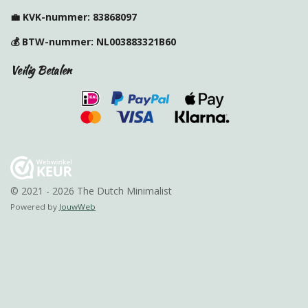
o
g
k
r
o
r
e
💼
KVK-nummer:
83868097
k
a
s
m
t
💰
BTW-nummer:
NL003883321B60
Veilig Betalen
© 2021 - 2026 The Dutch Minimalist
Powered by
JouwWeb