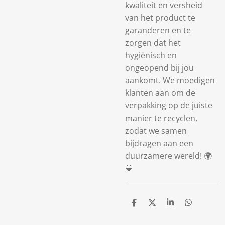
kwaliteit en versheid
van het product te
garanderen en te
zorgen dat het
hygiënisch en
ongeopend
bij jou
aankomt. We moedigen
klanten aan om de
verpakking op de juiste
manier te recyclen,
zodat we samen
bijdragen aan een
duurzamere wereld! 🌍
💛
D
D
S
D
e
e
h
e
l
e
a
l