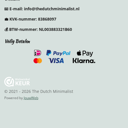
e
t
T
t
b
a
o
e
📧 E-mail: info@thedutchminimalist.nl
o
g
k
r
o
r
e
💼
KVK-nummer:
83868097
k
a
s
m
t
💰
BTW-nummer:
NL003883321B60
Veilig Betalen
© 2021 - 2026 The Dutch Minimalist
Powered by
JouwWeb