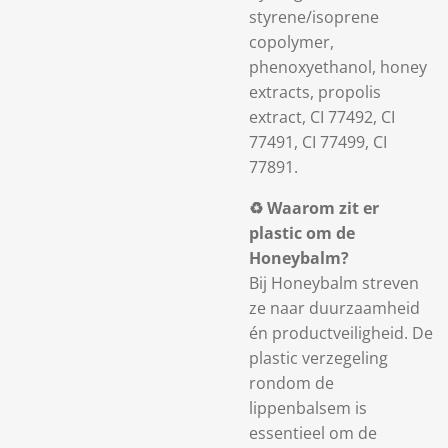
styrene/isoprene
copolymer,
phenoxyethanol, honey
extracts, propolis
extract, CI 77492, CI
77491, CI 77499, CI
77891.
♻️
Waarom zit er
plastic om de
Honeybalm?
Bij Honeybalm streven
ze naar
duurzaamheid
én productveiligheid
. De
plastic verzegeling
rondom de
lippenbalsem is
essentieel om de