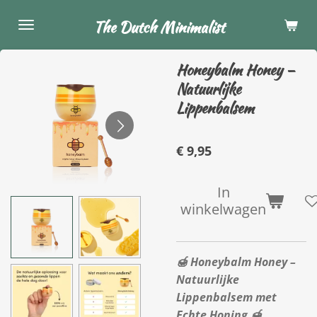
Ga
The Dutch Minimalist
direct
naar
Honeybalm Honey –
de
Natuurlijke
hoofdinhoud
Lippenbalsem
€ 9,95
In
winkelwagen
🍯
Honeybalm Honey –
Natuurlijke
Lippenbalsem met
Echte Honing
🍯