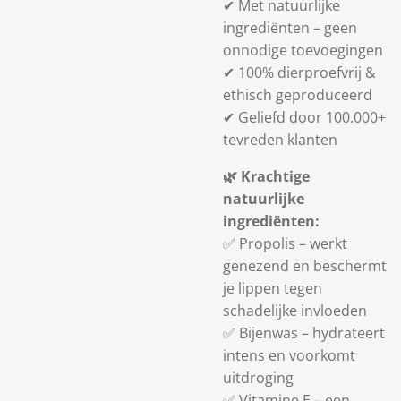
✔
Met natuurlijke
ingrediënten
– geen
onnodige toevoegingen
✔
100% dierproefvrij &
ethisch geproduceerd
✔
Geliefd door 100.000+
tevreden klanten
🌿
Krachtige
natuurlijke
ingrediënten:
✅
Propolis
– werkt
genezend en beschermt
je lippen tegen
schadelijke invloeden
✅
Bijenwas
– hydrateert
intens en voorkomt
uitdroging
✅
Vitamine E
– een