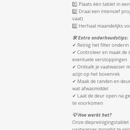
1️⃣ Plaats één tablet in ee
2️⃣ Draai een intensief p
vaat)
3️⃣ Herhaal maandelijks vo
🛠 Extra onderhoudstips:
✔ Reinig het filter onder
✔ Controleer en maak de 
eventuele verstoppingen
✔ Ontkalk je vaatwasser m
azijn op het bovenrek
✔ Maak de randen en deur
wat afwasmiddel
✔ Laat de deur open na g
te voorkomen
💡 Hoe werkt het?
Onze diepreinigingstablet
vaatwasser grondig te rei