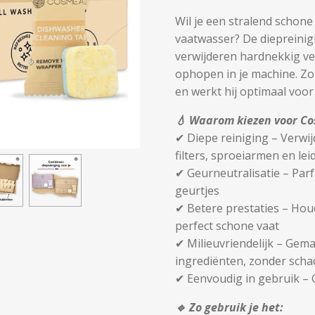
Wil je een stralend schon
vaatwasser? De diepreini
verwijderen hardnekkig vet
ophopen in je machine. Zo 
en werkt hij optimaal voor
💧 Waarom kiezen voor C
✔ Diepe reiniging – Verwijd
filters, sproeiarmen en le
✔ Geurneutralisatie – Pa
geurtjes
✔ Betere prestaties – Hou
perfect schone vaat
✔ Milieuvriendelijk – Gem
ingrediënten, zonder schad
✔ Eenvoudig in gebruik – 
🔹 Zo gebruik je het: