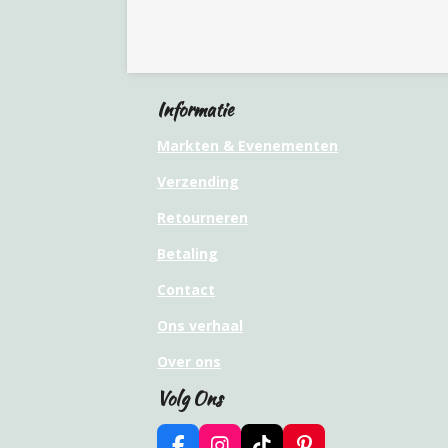
Informatie
Markten & Evenementen
Verzending
Retourneren
Betaling
Contact
Ons verhaal
Over ons
Volg Ons