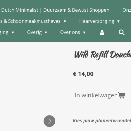
 Dutch Minimalist | Duurzaam & Bewust Shoppen
Onz
is & Schoonmaakmusthaves
Haarverzorging
ging
Overig
Over ons
Wild Refill Douche
€ 14,00
In winkelwagen
Kies jouw planeetvriende