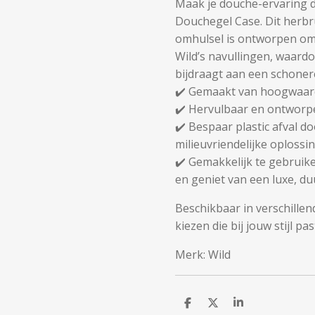
Maak je douche-ervaring d
Douchegel Case. Dit herbru
omhulsel is ontworpen om
Wild’s navullingen, waardo
bijdraagt aan een schoner
✔️ Gemaakt van hoogwaar
✔️ Hervulbaar en ontworp
✔️ Bespaar plastic afval d
milieuvriendelijke oplossi
✔️ Gemakkelijk te gebruike
en geniet van een luxe, d
Beschikbaar in verschillen
kiezen die bij jouw stijl pas
Merk:
Wild
D
D
S