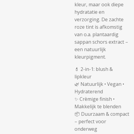
kleur, maar ook diepe
hydratatie en
verzorging. De zachte
roze tint is afkomstig
van o.a. plantaardig
sappan schors extract –
een natuurlijk
kleurpigment.
💄 2-in-1: blush &
lipkleur
🌿 Natuurlijk • Vegan •
Hydraterend
✨ Crèmige finish •
Makkelijk te blenden
📦 Duurzaam & compact
– perfect voor
onderweg