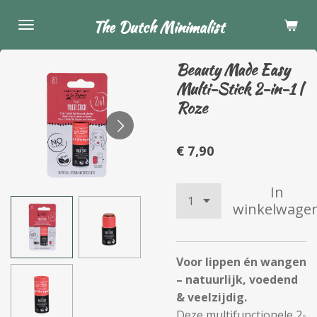
Ga
The Dutch Minimalist
direct
naar
Beauty Made Easy
de
Multi-Stick 2-in-1 |
hoofdinhoud
Roze
€ 7,90
In
winkelwage
Voor lippen én wangen
– natuurlijk, voedend
& veelzijdig.
Deze multifunctionele 2-