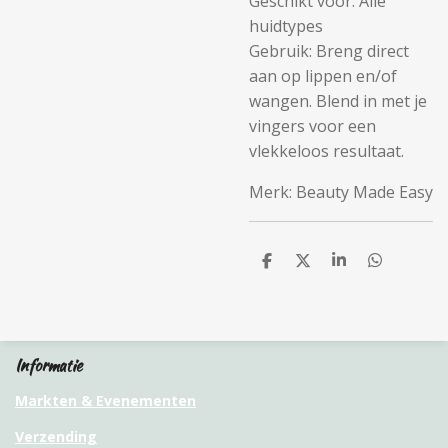
Geschikt voor: Alle
huidtypes
Gebruik: Breng direct
aan op lippen en/of
wangen. Blend in met je
vingers voor een
vlekkeloos resultaat.
Merk: Beauty Made Easy
D
D
S
D
e
e
h
e
l
e
a
l
e
l
r
e
n
e
n
Informatie
Markten & Evenementen
Verzending