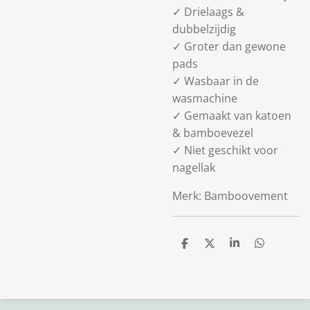
✓ Drielaags &
dubbelzijdig
✓ Groter dan gewone
pads
✓ Wasbaar in de
wasmachine
✓ Gemaakt van katoen
& bamboevezel
✓ Niet geschikt voor
nagellak
Merk: Bamboovement
D
D
S
D
e
e
h
e
l
e
a
l
e
l
r
e
n
e
n