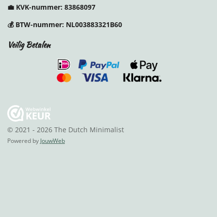
o
r
e
💼
KVK-nummer:
83868097
k
a
s
m
t
💰
BTW-nummer:
NL003883321B60
Veilig Betalen
© 2021 - 2026 The Dutch Minimalist
Powered by
JouwWeb