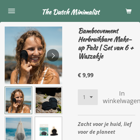
Ga
The Dutch Minimalist
direct
naar
Bamboovement
de
Herbruikbare Make-
hoofdinhoud
up Pads | Set van 6 +
Waszakje
€ 9,99
In
winkelwage
Zacht voor je huid, lief
voor de planeet