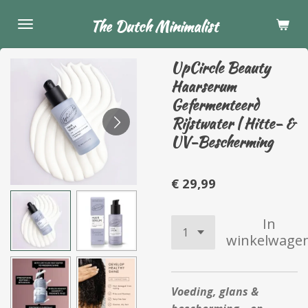
Ga
The Dutch Minimalist
direct
naar
UpCircle Beauty
de
Haarserum
hoofdinhoud
Gefermenteerd
Rijstwater | Hitte- &
UV-Bescherming
€ 29,99
In
winkelwage
Voeding, glans &