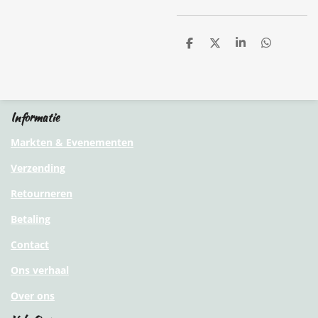
D
D
S
D
e
e
h
e
l
e
a
l
e
l
r
e
n
e
n
Informatie
Markten & Evenementen
Verzending
Retourneren
Betaling
Contact
Ons verhaal
Over ons