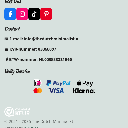
Volg Ons
F
I
T
P
a
n
i
i
c
s
k
n
Contact
e
t
T
t
b
a
o
e
📧 E-mail: info@thedutchminimalist.nl
o
g
k
r
o
r
e
💼
KVK-nummer:
83868097
k
a
s
m
t
💰
BTW-nummer:
NL003883321B60
Veilig Betalen
© 2021 - 2026 The Dutch Minimalist
Powered by
JouwWeb