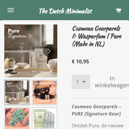
Ga
The Dutch Minimalist
direct
naar
Cosmeau Geurparels
de
& Wasparfum | Pure
hoofdinhoud
(Made in NL)
€ 10,95
In
winkelwage
Cosmeau Geurparels –
PURE (Signature Geur)
Ontdek Pure, de nieuwe