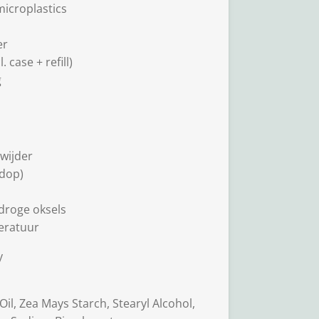
microplastics
er
 case + refill)
g
rwijder
 dop)
droge oksels
eratuur
y
il, Zea Mays Starch, Stearyl Alcohol,