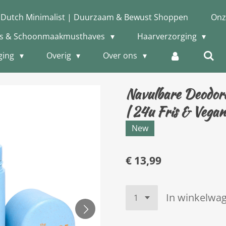
 Dutch Minimalist | Duurzaam & Bewust Shoppen
Onz
is & Schoonmaakmusthaves
Haarverzorging
ging
Overig
Over ons
Navulbare Deodor
| 24u Fris & Vega
New
€ 13,99
In winkelwa