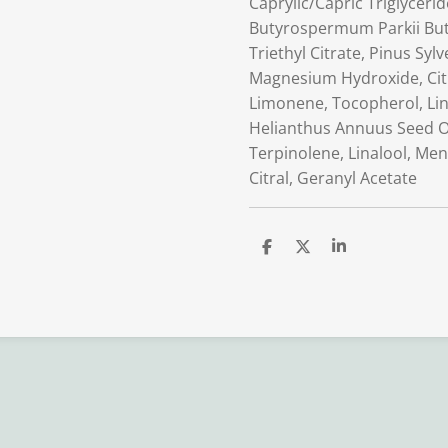
Caprylic/Capric Triglyceri
Butyrospermum Parkii But
Triethyl Citrate, Pinus Sylv
Magnesium Hydroxide, Cit
Limonene, Tocopherol, Lin
Helianthus Annuus Seed Oi
Terpinolene, Linalool, Men
Citral, Geranyl Acetate
D
D
S
e
e
h
l
e
a
e
l
r
n
e