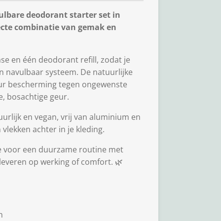
lbare deodorant starter set in
ecte combinatie van gemak en
ase en één deodorant refill, zodat je
en navulbaar systeem. De natuurlijke
 uur bescherming tegen ongewenste
e, bosachtige geur.
urlijk en vegan, vrij van aluminium en
 vlekken achter in je kleding.
 je voor een duurzame routine met
 leveren op werking of comfort. 🌿
n