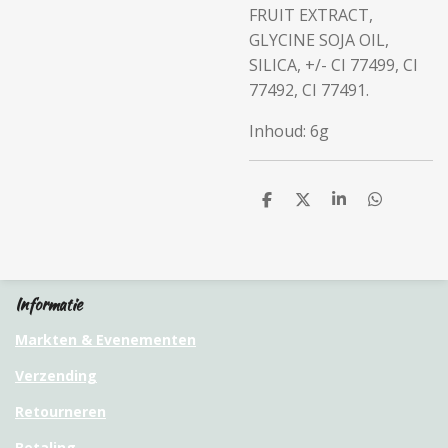
FRUIT EXTRACT,
GLYCINE SOJA OIL,
SILICA, +/- CI 77499, CI
77492, CI 77491.
Inhoud: 6g
D
D
S
D
e
e
h
e
l
e
a
l
e
l
r
e
n
e
n
Informatie
Markten & Evenementen
Verzending
Retourneren
Betaling