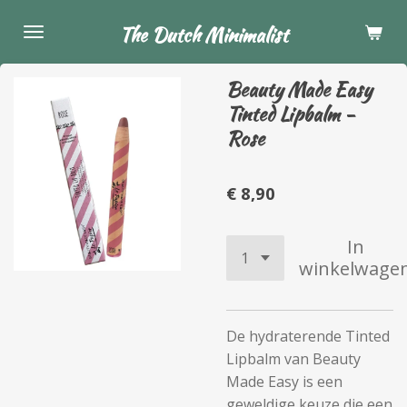
Ga
The Dutch Minimalist
direct
naar
Beauty Made Easy
de
Tinted Lipbalm -
hoofdinhoud
Rose
€ 8,90
In
winkelwage
De hydraterende Tinted
Lipbalm van Beauty
Made Easy is een
geweldige keuze die een