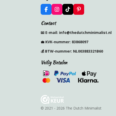
F
I
T
P
a
n
i
i
c
s
k
n
Contact
e
t
T
t
b
a
o
e
📧 E-mail: info@thedutchminimalist.nl
o
g
k
r
o
r
e
💼
KVK-nummer:
83868097
k
a
s
m
t
💰
BTW-nummer:
NL003883321B60
Veilig Betalen
© 2021 - 2026 The Dutch Minimalist