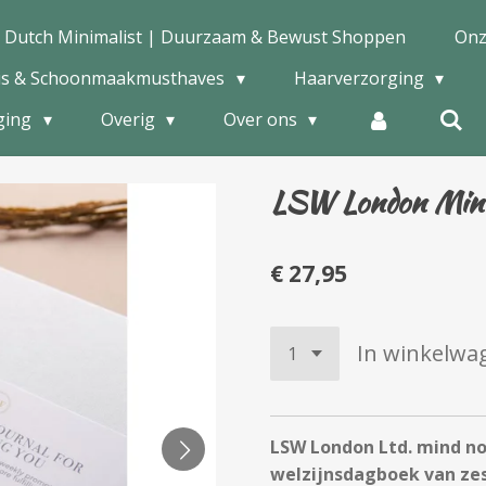
 Dutch Minimalist | Duurzaam & Bewust Shoppen
Onz
is & Schoonmaakmusthaves
Haarverzorging
ging
Overig
Over ons
LSW London Mind
€ 27,95
In winkelwa
LSW London Ltd. mind no
welzijnsdagboek van ze