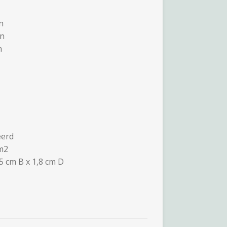
n
en
n
eerd
 m2
5 cm B x 1,8 cm D