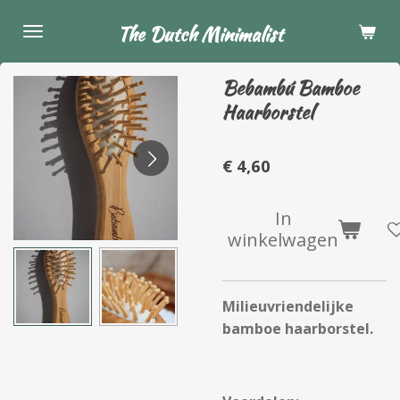
Ga
The Dutch Minimalist
direct
naar
Bebambú Bamboe
de
Haarborstel
hoofdinhoud
€ 4,60
In
winkelwagen
Milieuvriendelijke
bamboe haarborstel.