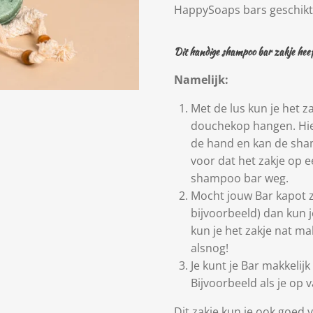
HappySoaps bars geschikt
Dit handige shampoo bar zakje heef
Namelijk:
Met de lus kun je het z
douchekop hangen. Hier
de hand en kan de sha
voor dat het zakje op e
shampoo bar weg.
Mocht jouw Bar kapot zi
bijvoorbeeld) dan kun j
kun je het zakje nat 
alsnog!
Je kunt je Bar makkelij
Bijvoorbeeld als je op 
Dit zakje kun je ook goed