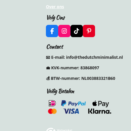
Over ons
Volg Ons
F
I
T
P
a
n
i
i
c
s
k
n
Contact
e
t
T
t
b
a
o
e
📧 E-mail: info@thedutchminimalist.nl
o
g
k
r
o
r
e
💼
KVK-nummer:
83868097
k
a
s
m
t
💰
BTW-nummer:
NL003883321B60
Veilig Betalen