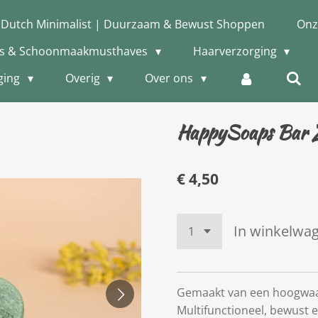
 Dutch Minimalist | Duurzaam & Bewust Shoppen
Onz
is & Schoonmaakmusthaves
Haarverzorging
ging
Overig
Over ons
HappySoaps Bar 
€ 4,50
In winkelwa
Gemaakt van een hoogwaar
Multifunctioneel, bewust en