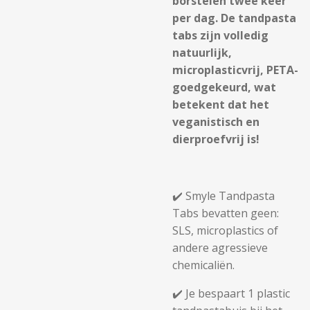
borstelen twee keer
per dag. De tandpasta
tabs zijn volledig
natuurlijk,
microplasticvrij, PETA-
goedgekeurd, wat
betekent dat het
veganistisch en
dierproefvrij is!
✔️ Smyle Tandpasta
Tabs bevatten geen:
SLS, microplastics of
andere agressieve
chemicaliën.
✔️ Je bespaart 1 plastic