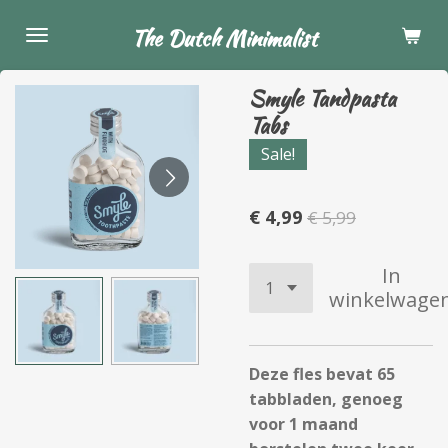
Ga
The Dutch Minimalist
direct
naar
Smyle Tandpasta
de
Tabs
hoofdinhoud
Sale!
€ 4,99
€ 5,99
In
winkelwage
Deze fles bevat 65
tabbladen, genoeg
voor 1 maand