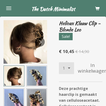
Ga
The Dutch Minimalist
direct
naar
Helioux Klauw Clip -
de
Blonde Leo
hoofdinhoud
Sale!
€ 10,45
€ 14,90
In
winkelwage
Deze prachtige
haarclip is gemaakt
van celluloseacetaat.