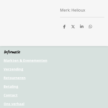
Merk: Helioux
D
D
S
D
e
e
h
e
l
e
a
l
e
l
r
e
n
e
n
Informatie
Markten & Evenementen
Verzending
Retourneren
Betaling
Contact
Ons verhaal