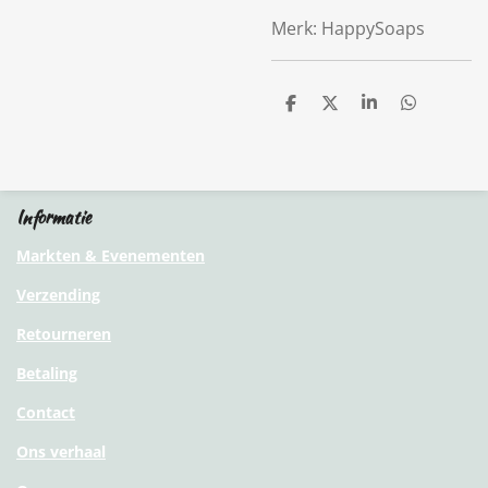
Merk: HappySoaps
D
D
S
D
e
e
h
e
l
e
a
l
e
l
r
e
n
e
n
Informatie
Markten & Evenementen
Verzending
Retourneren
Betaling
Contact
Ons verhaal