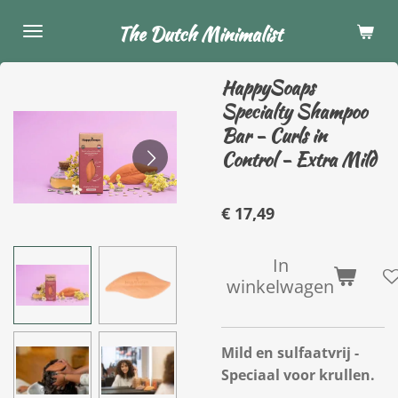
Ga
The Dutch Minimalist
direct
naar
HappySoaps
de
Specialty Shampoo
hoofdinhoud
Bar - Curls in
Control - Extra Mild
€ 17,49
In
winkelwagen
Mild en sulfaatvrij -
Speciaal voor krullen.