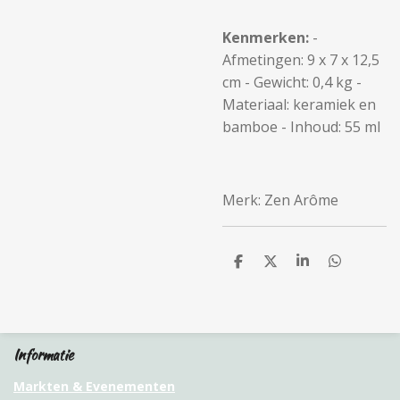
Kenmerken:
-
Afmetingen: 9 x 7 x 12,5
cm - Gewicht: 0,4 kg -
Materiaal: keramiek en
bamboe - Inhoud: 55 ml
Merk: Zen Arôme
D
D
S
D
e
e
h
e
l
e
a
l
e
l
r
e
n
e
n
Informatie
Markten & Evenementen