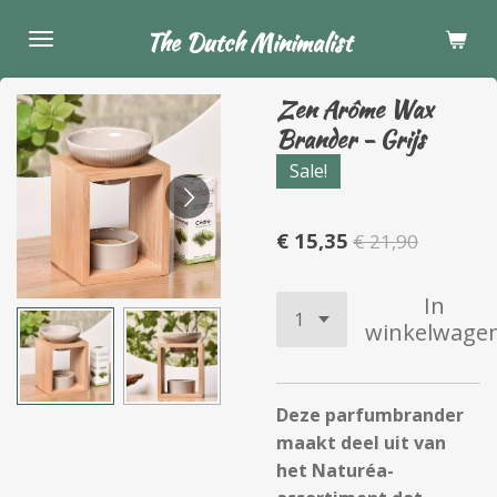
Ga
The Dutch Minimalist
direct
naar
Zen Arôme Wax
de
Brander - Grijs
hoofdinhoud
Sale!
€ 15,35
€ 21,90
In
winkelwage
Deze parfumbrander
maakt deel uit van
het Naturéa-